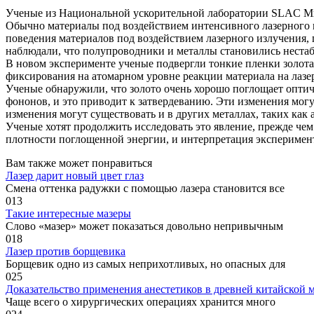
Ученые из Национальной ускорительной лаборатории SLAC Мин
Обычно материалы под воздействием интенсивного лазерного 
поведения материалов под воздействием лазерного излучения, 
наблюдали, что полупроводники и металлы становились нестаб
В новом эксперименте ученые подвергли тонкие пленки золот
фиксирования на атомарном уровне реакции материала на лаз
Ученые обнаружили, что золото очень хорошо поглощает оптич
фононов, и это приводит к затвердеванию. Эти изменения могу
изменения могут существовать и в других металлах, таких как
Ученые хотят продолжить исследовать это явление, прежде че
плотности поглощенной энергии, и интерпретация эксперимен
Вам также может понравиться
Лазер дарит новый цвет глаз
Смена оттенка радужки с помощью лазера становится все
0
13
Такие интересные мазеры
Слово «мазер» может показаться довольно непривычным
0
18
Лазер против борщевика
Борщевик одно из самых неприхотливых, но опасных для
0
25
Доказательство применения анестетиков в древней китайской
Чаще всего о хирургических операциях хранится много