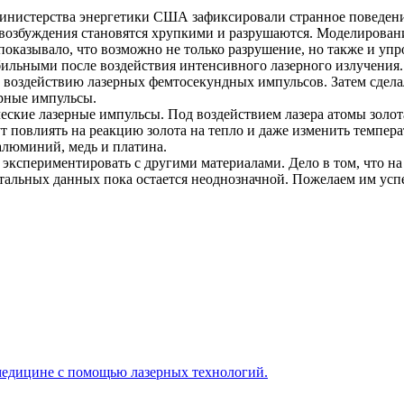
истерства энергетики США зафиксировали странное поведение 
возбуждения становятся хрупкими и разрушаются. Моделирован
показывало, что возможно не только разрушение, но также и уп
ильными после воздействия интенсивного лазерного излучения.
а воздействию лазерных фемтосекундных импульсов. Затем сдел
ерные импульсы.
еские лазерные импульсы. Под воздействием лазера атомы золот
т повлиять на реакцию золота на тепло и даже изменить темпера
 алюминий, медь и платина.
м экспериментировать с другими материалами. Дело в том, что 
тальных данных пока остается неоднозначной. Пожелаем им усп
 медицине с помощью лазерных технологий.