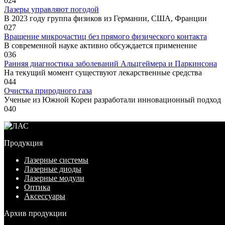
0
24
Лазеры управляют погодой
В 2023 году группа физиков из Германии, США, Франции
0
27
Вращение микрочастиц без прямого физического контакта
В современной науке активно обсуждается применение
0
36
Ранняя диагностика заболеваний Альцгеймера и Паркинсона
На текущий момент существуют лекарственные средства
0
44
Очистка природного газа
Ученые из Южной Кореи разработали инновационный подход
0
40
Продукция
Лазерные системы
Лазерные диоды
Лазерные модули
Оптика
Аксессуары
Архив продукции