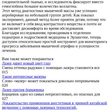
соединительной тканью, и исследователь фиксирует вместо
гемоглобина большое количество коллагена.
Этот метод диагностики мышечной массы уже успешно
апробирован на небольшой группе детей. Как показал
эксперимент, данный метод более приятен детям, потому что
не включает в себя ввод контрастного вещества и почти не
доставляет дискомфорта во время обследования.
Благодаря исследованиям, проводимым в отделении
педиатрии и подростковой медицины в Эрлангене, теперь
доступен относительно простой инструмент для мониторинга
прогресса заболевания мышечной атрофии и успешности
лечения.
Вам также может понравиться
Лазер дарит новый цвет глаз
Смена оттенка радужки с помощью лазера становится все
0
15
Такие интересные мазеры
Слово «мазер» может показаться довольно непривычным
0
20
Лазер против борщевика
Борщевик одно из самых неприхотливых, но опасных для
0
27
Доказательство применения анестетиков в древней китайской
медицине с помощью лазерных технологий.