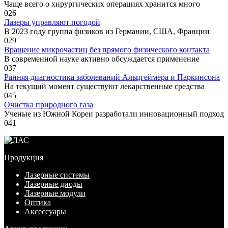
Чаще всего о хирургических операциях хранится много
0
26
Лазеры управляют погодой
В 2023 году группа физиков из Германии, США, Франции
0
29
Вращение микрочастиц без прямого физического контакта
В современной науке активно обсуждается применение
0
37
Ранняя диагностика заболеваний Альцгеймера и Паркинсона
На текущий момент существуют лекарственные средства
0
45
Очистка природного газа
Ученые из Южной Кореи разработали инновационный подход
0
41
Продукция
Лазерные системы
Лазерные диоды
Лазерные модули
Оптика
Аксессуары