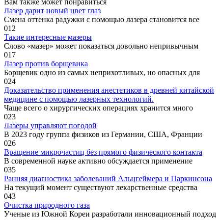
Вам также может понравиться
Лазер дарит новый цвет глаз
Смена оттенка радужки с помощью лазера становится все
0
12
Такие интересные мазеры
Слово «мазер» может показаться довольно непривычным
0
17
Лазер против борщевика
Борщевик одно из самых неприхотливых, но опасных для
0
24
Доказательство применения анестетиков в древней китайской
медицине с помощью лазерных технологий.
Чаще всего о хирургических операциях хранится много
0
23
Лазеры управляют погодой
В 2023 году группа физиков из Германии, США, Франции
0
26
Вращение микрочастиц без прямого физического контакта
В современной науке активно обсуждается применение
0
35
Ранняя диагностика заболеваний Альцгеймера и Паркинсона
На текущий момент существуют лекарственные средства
0
43
Очистка природного газа
Ученые из Южной Кореи разработали инновационный подход