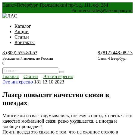
Перейти
Санкт-Петербург, Гражданский пр-т, д. 111, оф. 254
к
Эл. почта:
sales@lascompany.ru
содержанию
Каталог
Акции
Статьи
Контакты
8 (800) 555-80-53
8 (812) 448-08-13
Бесплатный звонок по России
Санкт-Петербург
0
Search
for:
Главная
Статьи
Это интересно
Это интересно
181
13.10.2023
Лазер повысит качество связи в
поездах
Многие ли из вас задумывались, почему в поездах очень часто
качество мобильной связи резко ухудшается, а иногда и
вообще пропадает?
Почти всегда это связано с тем, что на оконное стекло в